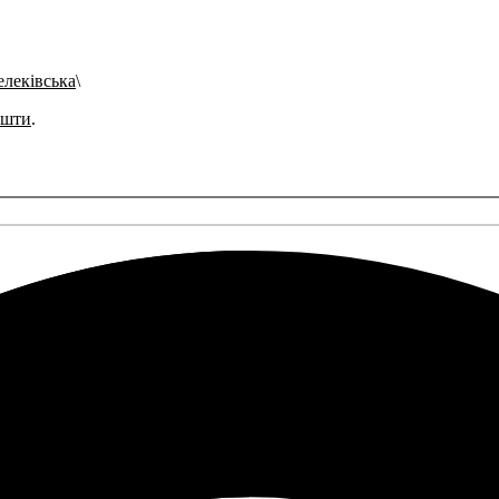
елеківська
ошти
.