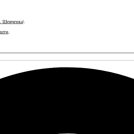
л. Шевченка
ошти
.