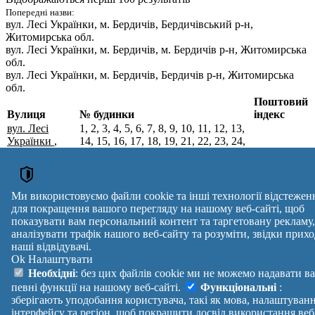
Попередні назви:
вул. Лесі Українки
, м. Бердичів, Бердичівський р-н,
Житомирська обл.
вул. Лесі Українки
, м. Бердичів, м. Бердичів р-н, Житомирська
обл.
вул. Лесі Українки
, м. Бердичів, Бердичів р-н, Житомирська
обл.
Поштовий
Вулиця
№ будинки
індекс
вул. Лесі
1, 2, 3, 4, 5, 6, 7, 8, 9, 10, 11, 12, 13,
Українки
,
14, 15, 16, 17, 18, 19, 21, 22, 23, 24,
м. Бердичів,
25, 26, 27, 28, 29, 30, 31, 32, 33, 34,
Бердичівський
35, 36, 37, 38, 39, 40, 41, 42, 43, 44,
13308
р-н,
45, 46, 47, 48, 49, 50, 51, 52, 53, 54,
Житомирська
55, 56, 57, 58, 59, 60, 61, 62, 63, 65,
Ми використовуємо файли cookie та інші технології відстежен
обл.
67, 69, 71, 73, 75, 77, 79, 81
для покращення вашого перегляду на нашому веб-сайті, щоб
Поштові індекси України. Оновлено : 07-08-2026.
показувати вам персональний контент та таргетовану рекламу,
Вулиця
№ будинків
Індекс
аналізувати трафік нашого веб-сайту та розуміти, звідки прихо
reklama
наші відвідувачі.
Ok
Налаштувати
Правила
Політика
Зворотній
Необхідні
: без цих файлів cookie ми не можемо надавати в
Допомога
конфіденційності
зв'язок
певні функції на нашому веб-сайті.
Функціональні
:
Платні
Маніфест
Україна
зберігають уподобання користувача, такі як мова, налаштуван
послуги
Про проект
Увійти
|
інтерфейсу та регіон, щоб покращити досвід використання веб