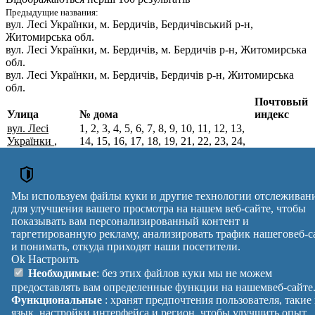
Предыдущие названия:
вул. Лесі Українки
, м. Бердичів, Бердичівський р-н,
Житомирська обл.
вул. Лесі Українки
, м. Бердичів, м. Бердичів р-н, Житомирська
обл.
вул. Лесі Українки
, м. Бердичів, Бердичів р-н, Житомирська
обл.
Почтовый
Улица
№ дома
индекс
вул. Лесі
1, 2, 3, 4, 5, 6, 7, 8, 9, 10, 11, 12, 13,
Українки
,
14, 15, 16, 17, 18, 19, 21, 22, 23, 24,
м. Бердичів,
25, 26, 27, 28, 29, 30, 31, 32, 33, 34,
Бердичівський
35, 36, 37, 38, 39, 40, 41, 42, 43, 44,
13308
р-н,
45, 46, 47, 48, 49, 50, 51, 52, 53, 54,
Житомирська
55, 56, 57, 58, 59, 60, 61, 62, 63, 65,
Мы используем файлы куки и другие технологии отслеживан
обл.
67, 69, 71, 73, 75, 77, 79, 81
для улучшения вашего просмотра на нашем веб-сайте, чтобы
Почтовые индексы Украины. Обновлено : 27-07-2026.
показывать вам персонализированный контент и
Вулиця
№ будинків
Індекс
таргетированную рекламу, анализировать трафик нашеговеб-с
reklama
и понимать, откуда приходят наши посетители.
Ok
Настроить
Правила
Политика
Обратная
Необходимые
: без этих файлов куки мы не можем
Помощь
конфиденциальности
связь
предоставлять вам определенные функции на нашемвеб-сайте
Платные
Манифест
Украина
Функциональные
: хранят предпочтения пользователя, такие
услуги
О проекте
Вход
|
язык, настройки интерфейса и регион, чтобы улучшить опыт