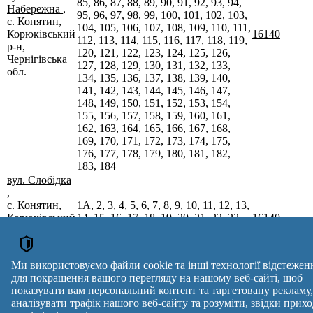
85, 86, 87, 88, 89, 90, 91, 92, 93, 94,
Набережна
,
95, 96, 97, 98, 99, 100, 101, 102, 103,
с. Конятин,
104, 105, 106, 107, 108, 109, 110, 111,
Корюківський
16140
112, 113, 114, 115, 116, 117, 118, 119,
р-н,
120, 121, 122, 123, 124, 125, 126,
Чернігівська
127, 128, 129, 130, 131, 132, 133,
обл.
134, 135, 136, 137, 138, 139, 140,
141, 142, 143, 144, 145, 146, 147,
148, 149, 150, 151, 152, 153, 154,
155, 156, 157, 158, 159, 160, 161,
162, 163, 164, 165, 166, 167, 168,
169, 170, 171, 172, 173, 174, 175,
176, 177, 178, 179, 180, 181, 182,
183, 184
вул. Слобідка
,
с. Конятин,
1А, 2, 3, 4, 5, 6, 7, 8, 9, 10, 11, 12, 13,
Корюківський
14, 15, 16, 17, 18, 19, 20, 21, 22, 23,
16140
р-н,
24, 25, 26, 27, 28
Чернігівська
обл.
Ми використовуємо файли cookie та інші технології відстежен
Поштові індекси України. Оновлено : 27-07-2026.
для покращення вашого перегляду на нашому веб-сайті, щоб
Вулиця
№ будинків
Індекс
показувати вам персональний контент та таргетовану рекламу,
reklama
аналізувати трафік нашого веб-сайту та розуміти, звідки прихо