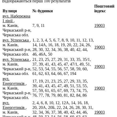
Відображаються перші 100 результатів
Поштовий
Вулиця
№ будинки
індекс
вул. Набережна
І лінії
,
м. Канів,
7, 9, 11
19003
Черкаський р-н,
Черкаська обл.
вул. Успенська
,
1, 2, 3, 4, 5, 6, 7, 8, 9, 10, 11, 12, 13,
м. Канів,
14, 14А, 16, 18, 19, 20, 22, 24, 26,
19003
Черкаський р-н,
28, 30, 32, 34, 36, 38, 40, 42, 44,
Черкаська обл.
46, 46А, 50
вул. Успенська
,
21, 23, 25, 27, 29, 31, 33, 35, 35/1,
м. Канів,
37, 39, 41, 43, 45, 47, 47/1, 49, 51,
19003
Черкаський р-н,
52, 53, 54, 55, 56, 57, 58, 59, 60,
Черкаська обл.
61, 62, 63, 64, 66, 67, 194
вул.
17, 19, 21, 23, 25, 27, 29, 33, 35,
Енергетиків
,
39, 41, 43, 45, 47, 49, 51, 53, 55,
м. Канів,
19003
57, 59, 61, 65, 67, 69, 73, 74, 75,
Черкаський р-н,
76, 77, 78, 79, 80, 81, 82, 84, 86
Черкаська обл.
вул.
2, 4, 6, 8, 10, 12, 12А, 14, 16, 18,
Енергетиків
,
20, 20А, 20Б, 22, 24, 26, 28, 30, 31,
м. Канів,
32, 34, 36, 37, 38, 40, 42, 44, 46,
19003
Черкаський р-н,
48, 50, 52, 54, 56, 58, 60, 62, 63,