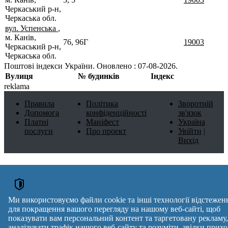
Черкаський р-н,
Черкаська обл.
вул. Успенська
,
м. Канів,
76, 96Г
19003
Черкаський р-н,
Черкаська обл.
Поштові індекси України. Оновлено : 07-08-2026.
Вулиця
№ будинків
Індекс
reklama
Правила
Політика
Зворотній
Допомога
конфіденційності
зв'язок
Платні
Маніфест
Україна
послуги
Про проект
Увійти
|
Вихід
Ми використовуємо файли cookie та інші технології відстежен
для покращення вашого перегляду на нашому веб-сайті, щоб
показувати вам персональний контент та таргетовану рекламу,
аналізувати трафік нашого веб-сайту та розуміти, звідки прихо