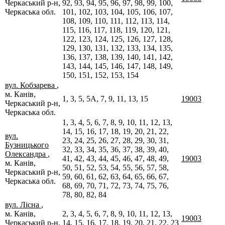
Черкаський р-н,
92, 93, 94, 95, 96, 97, 98, 99, 100,
Черкаська обл.
101, 102, 103, 104, 105, 106, 107,
108, 109, 110, 111, 112, 113, 114,
115, 116, 117, 118, 119, 120, 121,
122, 123, 124, 125, 126, 127, 128,
129, 130, 131, 132, 133, 134, 135,
136, 137, 138, 139, 140, 141, 142,
143, 144, 145, 146, 147, 148, 149,
150, 151, 152, 153, 154
вул. Кобзарева
,
м. Канів,
1, 3, 5, 5А, 7, 9, 11, 13, 15
19003
Черкаський р-н,
Черкаська обл.
1, 3, 4, 5, 6, 7, 8, 9, 10, 11, 12, 13,
14, 15, 16, 17, 18, 19, 20, 21, 22,
вул.
23, 24, 25, 26, 27, 28, 29, 30, 31,
Бузницького
32, 33, 34, 35, 36, 37, 38, 39, 40,
Олександра
,
41, 42, 43, 44, 45, 46, 47, 48, 49,
19003
м. Канів,
50, 51, 52, 53, 54, 55, 56, 57, 58,
Черкаський р-н,
59, 60, 61, 62, 63, 64, 65, 66, 67,
Черкаська обл.
68, 69, 70, 71, 72, 73, 74, 75, 76,
78, 80, 82, 84
вул. Лісна
,
м. Канів,
2, 3, 4, 5, 6, 7, 8, 9, 10, 11, 12, 13,
19003
Черкаський р-н,
14, 15, 16, 17, 18, 19, 20, 21, 22, 23