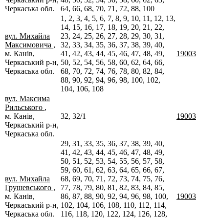
Черкаська обл.
64, 66, 68, 70, 71, 72, 88, 100
1, 2, 3, 4, 5, 6, 7, 8, 9, 10, 11, 12, 13,
14, 15, 16, 17, 18, 19, 20, 21, 22,
вул. Михайла
23, 24, 25, 26, 27, 28, 29, 30, 31,
Максимовича
,
32, 33, 34, 35, 36, 37, 38, 39, 40,
м. Канів,
41, 42, 43, 44, 45, 46, 47, 48, 49,
19003
Черкаський р-н,
50, 52, 54, 56, 58, 60, 62, 64, 66,
Черкаська обл.
68, 70, 72, 74, 76, 78, 80, 82, 84,
88, 90, 92, 94, 96, 98, 100, 102,
104, 106, 108
вул. Максима
Рильського
,
м. Канів,
32, 32/1
19003
Черкаський р-н,
Черкаська обл.
29, 31, 33, 35, 36, 37, 38, 39, 40,
41, 42, 43, 44, 45, 46, 47, 48, 49,
50, 51, 52, 53, 54, 55, 56, 57, 58,
59, 60, 61, 62, 63, 64, 65, 66, 67,
вул. Михайла
68, 69, 70, 71, 72, 73, 74, 75, 76,
Грушевського
,
77, 78, 79, 80, 81, 82, 83, 84, 85,
м. Канів,
86, 87, 88, 90, 92, 94, 96, 98, 100,
19003
Черкаський р-н,
102, 104, 106, 108, 110, 112, 114,
Черкаська обл.
116, 118, 120, 122, 124, 126, 128,