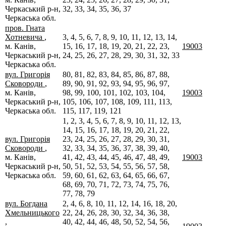
Черкаський р-н,
32, 33, 34, 35, 36, 37
Черкаська обл.
пров. Гната
Хотневича
,
3, 4, 5, 6, 7, 8, 9, 10, 11, 12, 13, 14,
м. Канів,
15, 16, 17, 18, 19, 20, 21, 22, 23,
19003
Черкаський р-н,
24, 25, 26, 27, 28, 29, 30, 31, 32, 33
Черкаська обл.
вул. Григорія
80, 81, 82, 83, 84, 85, 86, 87, 88,
Сковороди
,
89, 90, 91, 92, 93, 94, 95, 96, 97,
м. Канів,
98, 99, 100, 101, 102, 103, 104,
19003
Черкаський р-н,
105, 106, 107, 108, 109, 111, 113,
Черкаська обл.
115, 117, 119, 121
1, 2, 3, 4, 5, 6, 7, 8, 9, 10, 11, 12, 13,
14, 15, 16, 17, 18, 19, 20, 21, 22,
вул. Григорія
23, 24, 25, 26, 27, 28, 29, 30, 31,
Сковороди
,
32, 33, 34, 35, 36, 37, 38, 39, 40,
м. Канів,
41, 42, 43, 44, 45, 46, 47, 48, 49,
19003
Черкаський р-н,
50, 51, 52, 53, 54, 55, 56, 57, 58,
Черкаська обл.
59, 60, 61, 62, 63, 64, 65, 66, 67,
68, 69, 70, 71, 72, 73, 74, 75, 76,
77, 78, 79
вул. Богдана
2, 4, 6, 8, 10, 11, 12, 14, 16, 18, 20,
Хмельницького
22, 24, 26, 28, 30, 32, 34, 36, 38,
,
40, 42, 44, 46, 48, 50, 52, 54, 56,