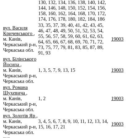
130, 132, 134, 136, 138, 140, 142,
144, 146, 148, 150, 152, 154, 156,
158, 160, 162, 164, 168, 170, 172,
174, 176, 178, 180, 182, 184, 186
33, 35, 37, 39, 40, 41, 42, 43, 45,
вул. Василя
46, 47, 48, 49, 50, 51, 52, 53, 54,
Кричевського
,
55, 56, 57, 58, 59, 60, 61, 62, 63,
м. Канів,
19003
64, 65, 66, 67, 68, 69, 70, 71, 72,
Черкаський р-н,
73, 75, 77, 79, 81, 83, 85, 87, 89,
Черкаська обл.
91, 93
вул. Білінського
Йосипа
,
м. Канів,
1, 3, 5, 7, 9, 13, 15
19003
Черкаський р-н,
Черкаська обл.
вул. Романа
Шухевича
,
м. Канів,
1, 2
19003
Черкаський р-н,
Черкаська обл.
вул. Золотів Яр
,
м. Канів,
3, 4, 5, 6, 7, 8, 9, 10, 11, 12, 13, 14,
19003
Черкаський р-н,
15, 16, 17, 21
Черкаська обл.