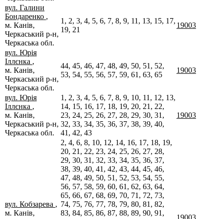
вул. Галини
Бондаренко
,
1, 2, 3, 4, 5, 6, 7, 8, 9, 11, 13, 15, 17,
м. Канів,
19003
19, 21
Черкаський р-н,
Черкаська обл.
вул. Юрія
Іллєнка
,
44, 45, 46, 47, 48, 49, 50, 51, 52,
м. Канів,
19003
53, 54, 55, 56, 57, 59, 61, 63, 65
Черкаський р-н,
Черкаська обл.
вул. Юрія
1, 2, 3, 4, 5, 6, 7, 8, 9, 10, 11, 12, 13,
Іллєнка
,
14, 15, 16, 17, 18, 19, 20, 21, 22,
м. Канів,
23, 24, 25, 26, 27, 28, 29, 30, 31,
19003
Черкаський р-н,
32, 33, 34, 35, 36, 37, 38, 39, 40,
Черкаська обл.
41, 42, 43
2, 4, 6, 8, 10, 12, 14, 16, 17, 18, 19,
20, 21, 22, 23, 24, 25, 26, 27, 28,
29, 30, 31, 32, 33, 34, 35, 36, 37,
38, 39, 40, 41, 42, 43, 44, 45, 46,
47, 48, 49, 50, 51, 52, 53, 54, 55,
56, 57, 58, 59, 60, 61, 62, 63, 64,
65, 66, 67, 68, 69, 70, 71, 72, 73,
вул. Кобзарева
,
74, 75, 76, 77, 78, 79, 80, 81, 82,
м. Канів,
83, 84, 85, 86, 87, 88, 89, 90, 91,
19003