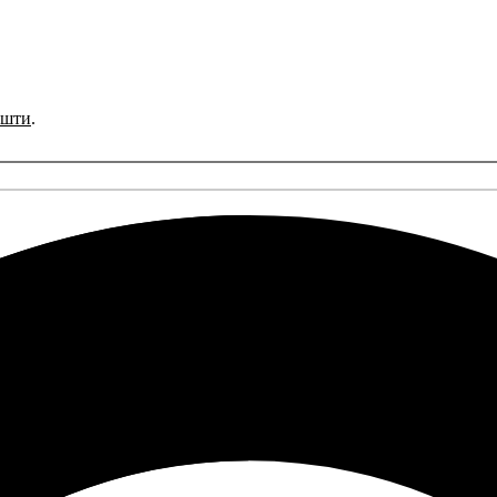
ошти
.