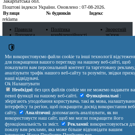
Закарпатська обл.
Поштові індекси України. Оновлено : 07-08-2026.
Вулиця
№ будинків
Індекс
reklama
Правила
Політика
Зворотній
Допомога
конфіденційності
зв'язок
Платні
Маніфест
Україна
послуги
Про проект
Увійти
|
Вихід
Ми використовуємо файли cookie та інші технології відстежен
для покращення вашого перегляду на нашому веб-сайті, щоб
показувати вам персональний контент та таргетовану рекламу,
аналізувати трафік нашого веб-сайту та розуміти, звідки прихо
наші відвідувачі.
Ok
Налаштувати
Необхідні
: без цих файлів cookie ми не можемо надавати в
певні функції на нашому веб-сайті.
Функціональні
:
зберігають уподобання користувача, такі як мова, налаштуван
інтерфейсу та регіон, щоб покращити досвід використання веб
сайту.
Аналітичні
: допомагають аналізувати, як ви
використовуєте наш сайт, щоб ми могли покращити його
функціональність та зміст.
Рекламні
: використовуються дл
показу вам реклами, яка може більше відповідати вашим
інтересам.
Назад
Прийняти
Прийняти все