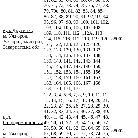
70, 71, 72, 73, 74, 75, 76, 77, 78,
79, 79е, 80, 81, 82, 83, 84, 85,
86, 87, 88, 89, 90, 91, 92, 93, 94,
95, 96, 97, 98, 99, 100, 101, 102,
103, 104, 105, 106, 107, 108,
вул. Другетів
,
109, 110, 111, 112, 112А, 113,
м. Ужгород,
114, 115, 116, 117, 118, 119, 120,
88002
Ужгородський р-н,
121, 122, 123, 124, 125, 126,
Закарпатська обл.
127, 128, 129, 130, 131, 132,
133, 134, 135, 136, 137, 138,
139, 140, 141, 142, 143, 144,
145, 146, 147, 148, 149, 150,
151, 152, 153, 154, 155, 156,
157, 158, 159, 160, 161, 162,
163, 164, 165, 166, 167, 168,
169, 170, 171, 172
1, 2, 3, 4, 5, 6, 7, 8, 9, 10, 11, 12,
13, 14, 15, 16, 17, 18, 19, 20, 21,
22, 23, 24, 25, 26, 27, 28, 29, 30,
31, 32, 33, 34, 35, 36, 37, 38, 39,
вул.
40, 41, 42, 43, 44, 45, 46, 47, 48,
Стародоманинська
49, 50, 51, 52, 53, 54, 55, 56, 57,
,
58, 59, 60, 61, 62, 63, 64, 65, 66,
88002
м. Ужгород,
67, 68, 69, 70, 71, 72, 73, 74, 75,