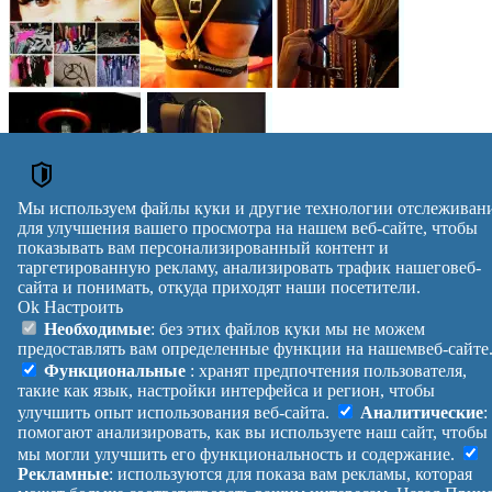
Мы используем файлы куки и другие технологии отслеживан
для улучшения вашего просмотра на нашем веб-сайте, чтобы
показывать вам персонализированный контент и
ОБЪЯВЛЕНИЯ
таргетированную рекламу, анализировать трафик нашеговеб-
сайта и понимать, откуда приходят наши посетители.
Ношені трусики
Ok
Настроить
Ношеные трусики ношені трусики для тебя
Необходимые
: без этих файлов куки мы не можем
Ношеные трусики ношені трусики
предоставлять вам определенные функции на нашемвеб-сайте
Ношеные трусики ношені трусики для тебя
Объявления →
Функциональные
: хранят предпочтения пользователя,
reklama
такие как язык, настройки интерфейса и регион, чтобы
улучшить опыт использования веб-сайта.
Аналитические
:
Правила
Политика
Обратная
помогают анализировать, как вы используете наш сайт, чтобы
Помощь
конфиденциальности
связь
мы могли улучшить его функциональность и содержание.
Платные
Манифест
Украина
Рекламные
: используются для показа вам рекламы, которая
услуги
О проекте
Вход
|