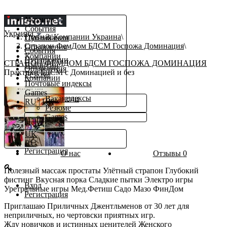
Украина
События
Украина
Главная
Компании Украина
Публикации
Страпон ФемДом БДСМ Госпожа Доминация
Объявления
События
Компании
Публикации
СТРАПОН ФЕМДОМ БДСМ ГОСПОЖА ДОМИНАЦИЯ
Вакансии
Объявления
Практики БДСМ с Доминацией и без
Резюме
Компании
Почтовые индексы
β
Работа
Games
Почтовые индексы
Вакансии
RU
|
UK
Еще
Резюме
Games
ru
UK
Вход
RU
Регистрация
О нас
Отзывы
0
Полезный массаж простаты Улётный страпон Глубокий
фистинг Вкусная порка Сладкие пытки Электро игры
Вход
Уретральные игры Мед.Фетиш Садо Мазо ФинДом
Регистрация
Приглашаю Приличных Джентльменов от 30 лет для
неприличных, но чертовски приятных игр.
Жду новичков и истинных ценителей Женского