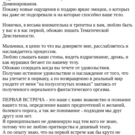
Доминирования.
Покажу новые ощущения и подарю яркие эмоции, о которых
вы даже не подозревали и на которые способно ваше тело.
Новички, я весьма внимательна и трепетна к вам, люблю быть
у вас и в вас первой, обожаю лишать Тематической
Девственности.
Мальчики, я ценю то что вы доверяете мне, расслабляетесь и
наслаждаетесь процессом.
Люблю слышать ваши стоны, видеть вздрагивание, дрожь, и
как мурашки бегают по вашему телу.
Обожаю созерцать когда вы течете от удовольствия.
Получаю истинное удовольствие и наслаждение от того, что
вы улетаете в нирвану, а по возвращению в реальный мир
уходите от меня "на полусогнутых ножках" шатаясь от
полученного нереального фантастического оргазма.
ПЕРВАЯ ВСТРЕЧА - это наше с вами знакомство и познание
вашего тела, определение ваших предпочтений и желаний,
болевого порога, а так же понимание - подходим мы друг
другу или нет.
Я принципиально не доминирую над тем кого не знаю,
потому что не люблю притворства и дешевый театр.
А по опыту знаю, что на первой встрече как бы круто не