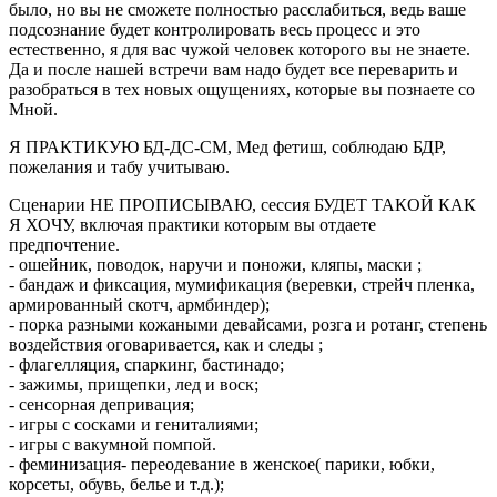
было, но вы не сможете полностью расслабиться, ведь ваше
подсознание будет контролировать весь процесс и это
естественно, я для вас чужой человек которого вы не знаете.
Да и после нашей встречи вам надо будет все переварить и
разобраться в тех новых ощущениях, которые вы познаете со
Мной.
Я ПРАКТИКУЮ БД-ДС-СМ, Мед фетиш, соблюдаю БДР,
пожелания и табу учитываю.
Сценарии НЕ ПРОПИСЫВАЮ, сессия БУДЕТ ТАКОЙ КАК
Я ХОЧУ, включая практики которым вы отдаете
предпочтение.
- ошейник, поводок, наручи и поножи, кляпы, маски ;
- бандаж и фиксация, мумификация (веревки, стрейч пленка,
армированный скотч, армбиндер);
- поркa разными кожаными девайсами, розга и ротанг, cтепень
воздействия оговаривается, как и следы ;
- флагелляция, спаркинг, бастинадо;
- зажимы, прищепки, лед и воск;
- сенсорная депривация;
- игры с сосками и гениталиями;
- игры с вакумной помпой.
- феминизация- переодевание в женское( парики, юбки,
корсеты, обувь, белье и т.д.);