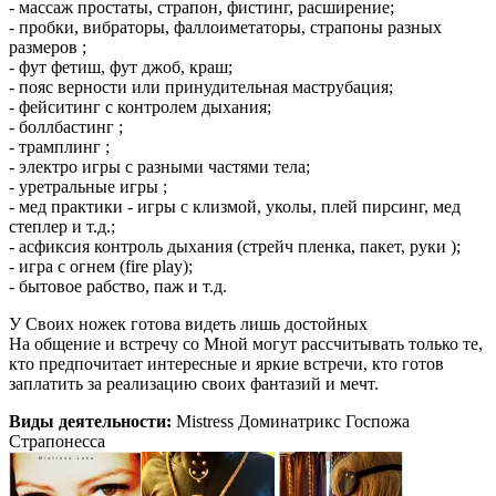
- массаж простаты, страпон, фистинг, расширение;
- пробки, вибраторы, фаллоиметаторы, страпоны разных
размеров ;
- фут фетиш, фут джоб, краш;
- пояс верности или принудительная маструбация;
- фейситинг с контролем дыхания;
- боллбастинг ;
- трамплинг ;
- электро игры с разными частями тела;
- уретральные игры ;
- мед практики - игры с клизмой, уколы, плей пирсинг, мед
степлер и т.д.;
- асфиксия контроль дыхания (стрейч пленка, пакет, руки );
- игра с огнем (fire play);
- бытовое рабство, паж и т.д.
У Cвоих ножек готова видеть лишь достойных
На общение и встречу со Мной могут рассчитывать только те,
кто предпочитает интересные и яркие встречи, кто готов
заплатить за реализацию своих фантазий и мечт.
Виды деятельности:
Mistress Доминатрикс Госпожа
Страпонесса