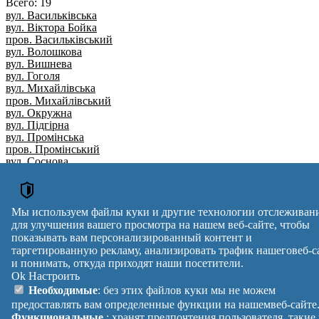
Всего: 19
вул. Васильківська
вул. Віктора Бойка
пров. Васильківський
вул. Волошкова
вул. Вишнева
вул. Гоголя
вул. Михайлівська
пров. Михайлівський
вул. Окружна
вул. Підгірна
вул. Промінська
пров. Промінський
вул. Соснова
пров. Сонячний
вул. Сонячна
вул. Хліборобська
вул. Шевченка
Мы используем файлы куки и другие технологии отслеживан
пров. Шевченка
для улучшения вашего просмотра на нашем веб-сайте, чтобы
вул. Щаслива
показывать вам персонализированный контент и
Вулиця
№ будинків
Індекс
таргетированную рекламу, анализировать трафик нашеговеб-с
reklama
и понимать, откуда приходят наши посетители.
Ok
Настроить
Правила
Политика
Обратная
Необходимые
: без этих файлов куки мы не можем
Помощь
конфиденциальности
связь
предоставлять вам определенные функции на нашемвеб-сайте
Платные
Манифест
Украина
Функциональные
: хранят предпочтения пользователя, такие