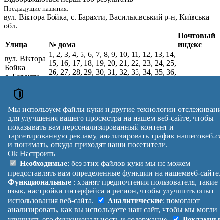
Предыдущие названия:
вул. Віктора Бойка
, с. Барахти, Васильківський р-н, Київська
обл.
Почтовый
Улица
№ дома
индекс
1, 2, 3, 4, 5, 6, 7, 8, 9, 10, 11, 12, 13, 14,
вул. Віктора
15, 16, 17, 18, 19, 20, 21, 22, 23, 24, 25,
Бойка
,
26, 27, 28, 29, 30, 31, 32, 33, 34, 35, 36,
с. Барахти,
37, 38, 39, 40, 41, 42, 43, 44, 45, 46, 47,
Обухівський
08646
48, 49, 50, 51, 52, 53, 54, 55, 56, 57, 58,
р-н,
59, 60, 61, 62, 63, 64, 65, 66, 67, 68, 69,
Київська
70, 71, 72, 73, 74, 75, 76, 77, 78, 79, 80,
Мы используем файлы куки и другие технологии отслеживан
обл.
81, 82, 83, 84
для улучшения вашего просмотра на нашем веб-сайте, чтобы
Почтовые индексы Украины. Обновлено : 07-08-2026.
показывать вам персонализированный контент и
Вулиця
№ будинків
Індекс
таргетированную рекламу, анализировать трафик нашеговеб-с
и понимать, откуда приходят наши посетители.
reklama
Ok
Настроить
Правила
Политика
Обратная
Необходимые
: без этих файлов куки мы не можем
Помощь
конфиденциальности
связь
предоставлять вам определенные функции на нашемвеб-сайте
Платные
Манифест
Украина
Функциональные
: хранят предпочтения пользователя, такие
услуги
О проекте
Вход
|
язык, настройки интерфейса и регион, чтобы улучшить опыт
Выход
использования веб-сайта.
Аналитические
: помогают
анализировать, как вы используете наш сайт, чтобы мы могли
улучшить его функциональность и содержание.
Рекламны