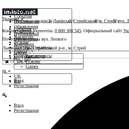
Украина
События
Украина
Почтовые индексы
Львівська
Стрийський
м. Стрий
вул. 
Публикации
Объявления
События
Контакт-центр Укрпочты:
0 800 300 545
. Официальный сайт
Ук
Компании
Публикации
Вакансии
Почтовые индексы вул. Лепкого
Объявления
Резюме
Компании
Почтовые индексы
Львівська обл., Стрийський р-н , м. Стрий
β
Работа
Games
Почтовые индексы
Вакансии
RU
|
UK
Еще
Резюме
Games
ru
UK
Вход
RU
Регистрация
Вход
Регистрация