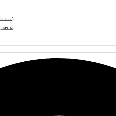
Лепкого
рпочты
.