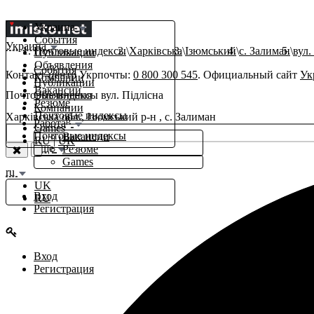
Украина
События
Украина
Почтовые индексы
Харківська
Ізюмський
с. Залиман
вул.
Публикации
Объявления
События
Контакт-центр Укрпочты:
0 800 300 545
. Официальный сайт
Ук
Компании
Публикации
Вакансии
Почтовые индексы вул. Підлісна
Объявления
Резюме
Компании
Почтовые индексы
Харківська обл., Ізюмський р-н , с. Залиман
β
Работа
Games
Почтовые индексы
Вакансии
RU
|
UK
Еще
Резюме
Games
ru
UK
Вход
RU
Регистрация
Вход
Регистрация