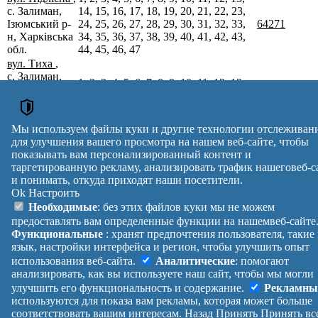
с. Залиман,
14, 15, 16, 17, 18, 19, 20, 21, 22, 23,
Ізюмський р-
24, 25, 26, 27, 28, 29, 30, 31, 32, 33,
64271
н, Харківська
34, 35, 36, 37, 38, 39, 40, 41, 42, 43,
обл.
44, 45, 46, 47
вул. Тиха
,
с. Залиман,
1, 2, 3, 4, 5, 6, 7, 8, 9, 10, 11, 12, 13,
Ізюмський р-
64271
14, 15, 16, 17, 18, 19, 20
н, Харківська
обл.
Почтовые индексы Украины. Обновлено : 07-08-2026.
Мы используем файлы куки и другие технологии отслеживан
для улучшения вашего просмотра на нашем веб-сайте, чтобы
Вулиця
№ будинків
Індекс
показывать вам персонализированный контент и
reklama
таргетированную рекламу, анализировать трафик нашеговеб-с
и понимать, откуда приходят наши посетители.
Правила
Политика
Обратная
Ok
Настроить
Помощь
конфиденциальности
связь
Платные
Манифест
Украина
Необходимые
: без этих файлов куки мы не можем
услуги
О проекте
Вход
|
предоставлять вам определенные функции на нашемвеб-сайте
Выход
Функциональные
: хранят предпочтения пользователя, такие
язык, настройки интерфейса и регион, чтобы улучшить опыт
использования веб-сайта.
Аналитические
: помогают
анализировать, как вы используете наш сайт, чтобы мы могли
улучшить его функциональность и содержание.
Рекламны
используются для показа вам рекламы, которая может больше
соответствовать вашим интересам.
Назад
Принять
Принять вс