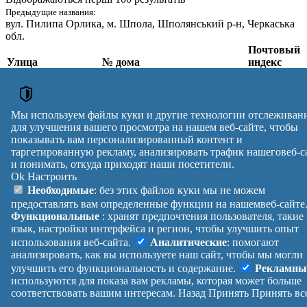
Предыдущие названия:
вул. Пилипа Орлика
, м. Шпола, Шполянський р-н, Черкаська
обл.
Почтовый
Улица
№ дома
индекс
вул. Пилипа
Орлика
,
1, 2, 3, 4, 5, 6, 7, 8, 9, 10, 11, 12,
м. Шпола,
13, 14, 15, 16, 17, 18, 19, 21,
20603
Звенигородський р-
23, 25, 27, 29, 34, 35
Мы используем файлы куки и другие технологии отслеживан
н, Черкаська обл.
для улучшения вашего просмотра на нашем веб-сайте, чтобы
Почтовые индексы Украины. Обновлено : 07-08-2026.
показывать вам персонализированный контент и
таргетированную рекламу, анализировать трафик нашеговеб-с
Вулиця
№ будинків
Індекс
и понимать, откуда приходят наши посетители.
reklama
Ok
Настроить
Правила
Политика
Обратная
Необходимые
: без этих файлов куки мы не можем
Помощь
конфиденциальности
связь
предоставлять вам определенные функции на нашемвеб-сайте
Платные
Манифест
Украина
Функциональные
: хранят предпочтения пользователя, такие
услуги
О проекте
Вход
|
язык, настройки интерфейса и регион, чтобы улучшить опыт
Выход
использования веб-сайта.
Аналитические
: помогают
анализировать, как вы используете наш сайт, чтобы мы могли
улучшить его функциональность и содержание.
Рекламны
используются для показа вам рекламы, которая может больше
соответствовать вашим интересам.
Назад
Принять
Принять вс