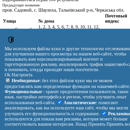
Предыдущие названия:
пров. Садовий
, с. Шаулиха, Тальнівський р-н, Черкаська обл.
Почтовый
Улица
№ дома
индекс
1, 2, 3, 4, 5, 6, 7, 8, 9, 10, 11, 12,
пров. Садовий
,
13, 14, 15, 16, 17, 18, 19, 20, 21,
с. Шаулиха,
22, 23, 24, 25, 26, 27, 28, 29, 30,
Звенигородський
20411
31, 32, 33, 34, 35, 36, 37, 38, 39,
р-н, Черкаська
40, 41, 42, 43, 44, 45, 46, 47, 48,
Мы используем файлы куки и другие технологии отслеживан
обл.
49, 50, 51
для улучшения вашего просмотра на нашем веб-сайте, чтобы
Почтовые индексы Украины. Обновлено : 07-08-2026.
показывать вам персонализированный контент и
таргетированную рекламу, анализировать трафик нашеговеб-с
Вулиця
№ будинків
Індекс
и понимать, откуда приходят наши посетители.
reklama
Ok
Настроить
Правила
Политика
Обратная
Необходимые
: без этих файлов куки мы не можем
Помощь
конфиденциальности
связь
предоставлять вам определенные функции на нашемвеб-сайте
Платные
Манифест
Украина
Функциональные
: хранят предпочтения пользователя, такие
услуги
О проекте
Вход
|
язык, настройки интерфейса и регион, чтобы улучшить опыт
Выход
использования веб-сайта.
Аналитические
: помогают
анализировать, как вы используете наш сайт, чтобы мы могли
улучшить его функциональность и содержание.
Рекламны
используются для показа вам рекламы, которая может больше
соответствовать вашим интересам.
Назад
Принять
Принять вс