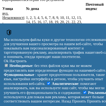
Почтовый
Улица
№ дома
индекс
вул.
Незалежності
1, 2, 3, 4, 5, 6, 7, 8, 9, 10, 11, 12, 13,
,
14, 15, 16, 17, 18, 19, 20, 21, 22, 23,
с. Городище,
24, 25, 26, 27, 28, 29, 30, 31, 32, 33,
15631
Корюківський
34, 35, 36, 37, 38, 39, 40, 41, 42, 43,
р-н,
44, 45, 46, 47, 48, 49, 50, 56, 59, 60,
Чернігівська
61, 63, 64, 66, 67, 70, 81, 83, 85
Мы используем файлы куки и другие технологии отслеживан
обл.
для улучшения вашего просмотра на нашем веб-сайте, чтобы
Почтовые индексы Украины. Обновлено : 27-07-2026.
показывать вам персонализированный контент и
таргетированную рекламу, анализировать трафик нашеговеб-с
Вулиця
№ будинків
Індекс
и понимать, откуда приходят наши посетители.
reklama
Ok
Настроить
Правила
Политика
Обратная
Необходимые
: без этих файлов куки мы не можем
Помощь
конфиденциальности
связь
предоставлять вам определенные функции на нашемвеб-сайте
Платные
Манифест
Украина
Функциональные
: хранят предпочтения пользователя, такие
услуги
О проекте
Вход
|
язык, настройки интерфейса и регион, чтобы улучшить опыт
Выход
использования веб-сайта.
Аналитические
: помогают
анализировать, как вы используете наш сайт, чтобы мы могли
улучшить его функциональность и содержание.
Рекламны
используются для показа вам рекламы, которая может больше
соответствовать вашим интересам.
Назад
Принять
Принять вс