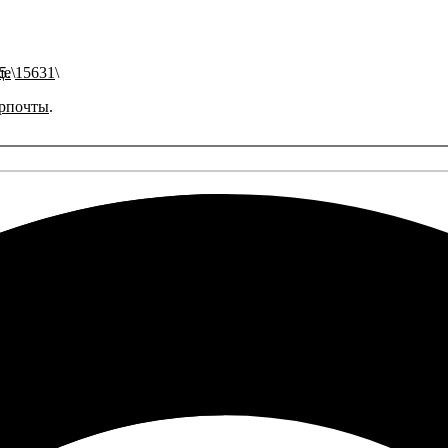
ще
15631
рпочты
.