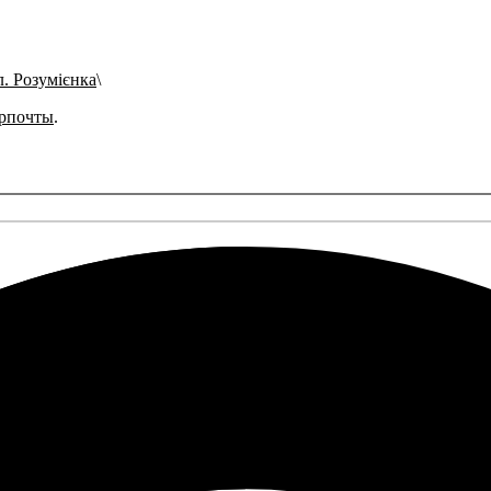
л. Розумієнка
рпочты
.