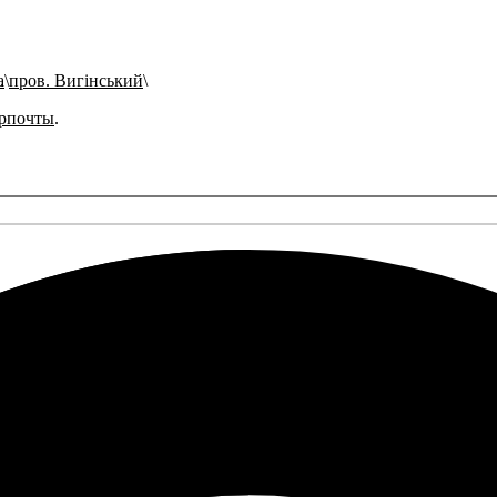
а
пров. Вигінський
рпочты
.