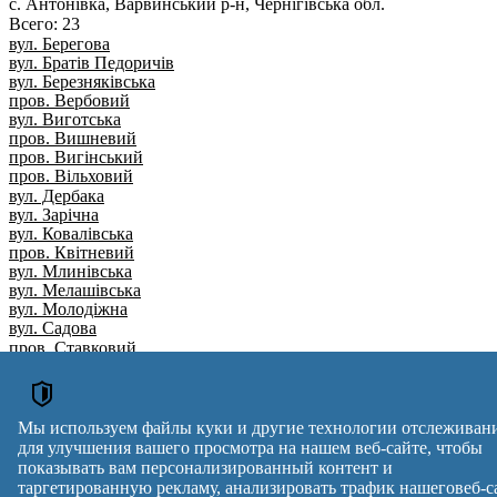
с. Антонівка
, Варвинський р-н, Чернігівська обл.
Всего: 23
вул. Берегова
вул. Братів Педоричів
вул. Березняківська
пров. Вербовий
вул. Виготська
пров. Вишневий
пров. Вигінський
пров. Вільховий
вул. Дербака
вул. Зарічна
вул. Ковалівська
пров. Квітневий
вул. Млинівська
вул. Мелашівська
вул. Молодіжна
вул. Садова
пров. Ставковий
вул. Ставкова
вул. Травнева
пров. Фермерський
вул. Шкільна
Мы используем файлы куки и другие технологии отслеживан
вул. Шевченка
для улучшения вашего просмотра на нашем веб-сайте, чтобы
вул. Щудрика
показывать вам персонализированный контент и
Вулиця
№ будинків
Індекс
таргетированную рекламу, анализировать трафик нашеговеб-с