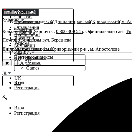
Украина
События
Украина
Почтовые индексы
Дніпропетровська
Криворізький
м. А
Публикации
Объявления
События
Контакт-центр Укрпочты:
0 800 300 545
. Официальный сайт
Ук
Компании
Публикации
Вакансии
Почтовые индексы вул. Березнева
Объявления
Резюме
Компании
Почтовые индексы
Дніпропетровська обл., Криворізький р-н , м. Апостолове
β
Работа
Games
Почтовые индексы
Вакансии
RU
|
UK
Еще
Резюме
Games
ru
UK
Вход
RU
Регистрация
Вход
Регистрация