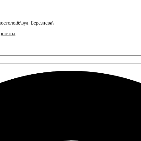
постолове
вул. Березнева
рпочты
.