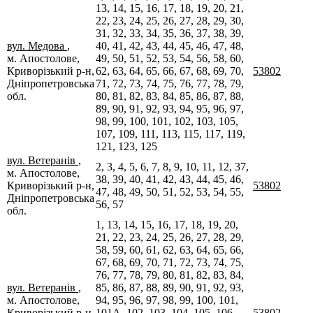
13, 14, 15, 16, 17, 18, 19, 20, 21,
22, 23, 24, 25, 26, 27, 28, 29, 30,
31, 32, 33, 34, 35, 36, 37, 38, 39,
вул. Медова
,
40, 41, 42, 43, 44, 45, 46, 47, 48,
м. Апостолове,
49, 50, 51, 52, 53, 54, 56, 58, 60,
Криворізький р-н,
62, 63, 64, 65, 66, 67, 68, 69, 70,
53802
Дніпропетровська
71, 72, 73, 74, 75, 76, 77, 78, 79,
обл.
80, 81, 82, 83, 84, 85, 86, 87, 88,
89, 90, 91, 92, 93, 94, 95, 96, 97,
98, 99, 100, 101, 102, 103, 105,
107, 109, 111, 113, 115, 117, 119,
121, 123, 125
вул. Ветеранів
,
2, 3, 4, 5, 6, 7, 8, 9, 10, 11, 12, 37,
м. Апостолове,
38, 39, 40, 41, 42, 43, 44, 45, 46,
Криворізький р-н,
53802
47, 48, 49, 50, 51, 52, 53, 54, 55,
Дніпропетровська
56, 57
обл.
1, 13, 14, 15, 16, 17, 18, 19, 20,
21, 22, 23, 24, 25, 26, 27, 28, 29,
58, 59, 60, 61, 62, 63, 64, 65, 66,
67, 68, 69, 70, 71, 72, 73, 74, 75,
76, 77, 78, 79, 80, 81, 82, 83, 84,
вул. Ветеранів
,
85, 86, 87, 88, 89, 90, 91, 92, 93,
м. Апостолове,
94, 95, 96, 97, 98, 99, 100, 101,
Криворізький р-н,
101А, 102, 103, 104, 105, 106,
53802