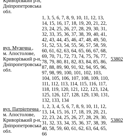
Криворізький р-н,
Дніпропетровська
обл.
1, 3, 5, 6, 7, 8, 9, 10, 11, 12, 13,
14, 15, 16, 17, 18, 19, 20, 21, 22,
23, 24, 25, 26, 27, 28, 29, 30, 31,
32, 33, 35, 36, 37, 38, 39, 40, 41,
42, 43, 44, 45, 46, 47, 48, 49, 50,
51, 52, 53, 54, 55, 56, 57, 58, 59,
вул. Музична
,
60, 61, 62, 63, 64, 65, 66, 67, 68,
м. Апостолове,
69, 70, 71, 72, 73, 74, 75, 76, 77,
Криворізький р-н,
53802
78, 79, 80, 81, 82, 83, 84, 85, 86,
Дніпропетровська
87, 88, 89, 90, 91, 92, 94, 95, 96,
обл.
97, 98, 99, 100, 101, 102, 103,
104, 105, 106, 107, 108, 109, 110,
111, 112, 113, 114, 115, 116, 117,
118, 119, 120, 121, 122, 123, 124,
125, 126, 127, 128, 129, 130, 131,
132, 133, 134
1, 2, 3, 4, 5, 6, 7, 8, 9, 10, 11, 12,
вул. Патріотична
,
13, 14, 15, 16, 17, 18, 19, 20, 21,
м. Апостолове,
22, 23, 24, 25, 26, 27, 28, 29, 30,
Криворізький р-н,
53802
31, 32, 33, 34, 35, 36, 37, 38, 39,
Дніпропетровська
40, 58, 59, 60, 61, 62, 63, 64, 65,
обл.
66