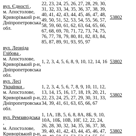
22, 23, 24, 25, 26, 27, 28, 29, 30,
вул. Єдності
,
31, 32, 33, 34, 35, 36, 37, 38, 39,
м. Апостолове,
40, 41, 42, 43, 44, 45, 46, 47, 48,
Криворізький р-н,
53802
49, 50, 51, 52, 53, 54, 55, 56, 57,
Дніпропетровська
58, 59, 60, 61, 62, 63, 64, 65, 66,
обл.
67, 68, 69, 70, 71, 72, 73, 74, 75,
76, 77, 78, 79, 80, 81, 82, 83, 84,
85, 87, 89, 91, 93, 95, 97
вул. Леоніда
Глібова
,
м. Апостолове,
1, 2, 3, 4, 5, 6, 8, 9, 10, 12, 14, 16
53802
Криворізький р-н,
Дніпропетровська
обл.
вул. Лесі
Українки
,
1, 2, 3, 4, 5, 6, 7, 8, 9, 10, 11, 12,
м. Апостолове,
13, 14, 15, 16, 17, 18, 19, 20, 21,
53802
Криворізький р-н,
22, 23, 24, 25, 27, 29, 30, 31, 33,
Дніпропетровська
34, 39, 41, 61, 63, 65, 66, 67
обл.
1, 1А, 1В, 5, 6, 8, 8А, 8Б, 9, 10,
вул. Ремзаводська
10А, 10Б, 10В, 10Г, 12, 22, 24,
,
26, 28, 30, 32, 34, 35, 36, 37, 38,
м. Апостолове,
39, 40, 41, 42, 43, 44, 45, 46, 47,
53802
Криворізький р-н,