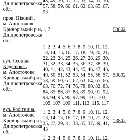
48, 49, 50, 51, 52, 53, 54, 55, 56,
Дніпропетровська
57, 58, 59, 60, 61, 62, 63, 65, 67,
обл.
93
пров. Ніжний
,
м. Апостолове,
Криворізький р-н,
1, 7
53802
Дніпропетровська
обл.
1, 2, 3, 4, 5, 6, 7, 8, 9, 10, 11, 12,
13, 14, 15, 16, 17, 18, 19, 20, 21,
22, 23, 24, 25, 26, 27, 28, 29, 30,
вул. Леоніда
31, 32, 33, 34, 35, 36, 37, 38, 39,
Каденюка
,
40, 41, 42, 43, 44, 45, 46, 47, 48,
м. Апостолове,
49, 50, 51, 52, 53, 54, 55, 56, 57,
53802
Криворізький р-н,
58, 59, 60, 61, 62, 63, 64, 65, 66,
Дніпропетровська
68, 70, 72, 74, 76, 78, 80, 82, 83,
обл.
84, 85, 86, 87, 88, 89, 90, 91, 92,
93, 94, 95, 96, 97, 99, 101, 103,
105, 107, 109, 111, 113, 115, 117
вул. Робітнича
,
1, 2, 3, 4, 5, 6, 7, 8, 9, 10, 11, 12,
м. Апостолове,
13, 14, 15, 16, 17, 18, 19, 21, 23,
Криворізький р-н,
53802
25, 27, 29, 31, 33, 35, 37, 39, 41,
Дніпропетровська
43
обл.
1, 2, 3, 4, 5, 6, 7, 8, 9, 10, 11, 12,