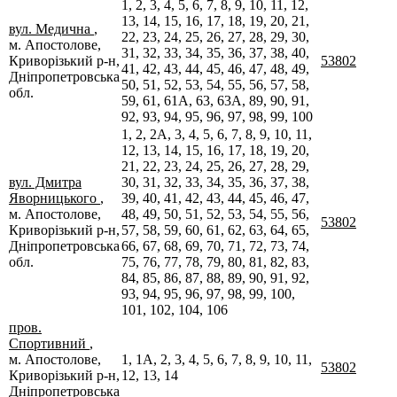
1, 2, 3, 4, 5, 6, 7, 8, 9, 10, 11, 12,
13, 14, 15, 16, 17, 18, 19, 20, 21,
вул. Медична
,
22, 23, 24, 25, 26, 27, 28, 29, 30,
м. Апостолове,
31, 32, 33, 34, 35, 36, 37, 38, 40,
Криворізький р-н,
53802
41, 42, 43, 44, 45, 46, 47, 48, 49,
Дніпропетровська
50, 51, 52, 53, 54, 55, 56, 57, 58,
обл.
59, 61, 61А, 63, 63А, 89, 90, 91,
92, 93, 94, 95, 96, 97, 98, 99, 100
1, 2, 2А, 3, 4, 5, 6, 7, 8, 9, 10, 11,
12, 13, 14, 15, 16, 17, 18, 19, 20,
21, 22, 23, 24, 25, 26, 27, 28, 29,
вул. Дмитра
30, 31, 32, 33, 34, 35, 36, 37, 38,
Яворницького
,
39, 40, 41, 42, 43, 44, 45, 46, 47,
м. Апостолове,
48, 49, 50, 51, 52, 53, 54, 55, 56,
53802
Криворізький р-н,
57, 58, 59, 60, 61, 62, 63, 64, 65,
Дніпропетровська
66, 67, 68, 69, 70, 71, 72, 73, 74,
обл.
75, 76, 77, 78, 79, 80, 81, 82, 83,
84, 85, 86, 87, 88, 89, 90, 91, 92,
93, 94, 95, 96, 97, 98, 99, 100,
101, 102, 104, 106
пров.
Спортивний
,
м. Апостолове,
1, 1А, 2, 3, 4, 5, 6, 7, 8, 9, 10, 11,
53802
Криворізький р-н,
12, 13, 14
Дніпропетровська