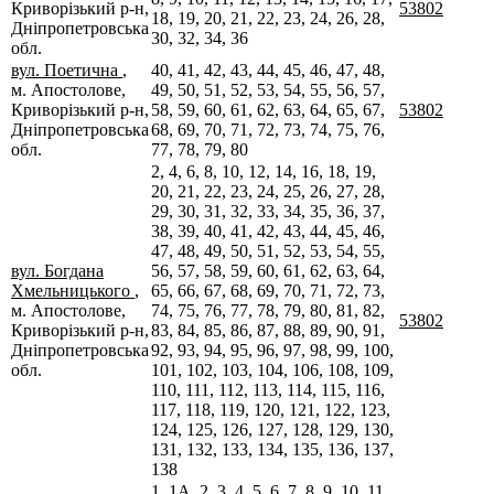
Криворізький р-н,
53802
18, 19, 20, 21, 22, 23, 24, 26, 28,
Дніпропетровська
30, 32, 34, 36
обл.
вул. Поетична
,
40, 41, 42, 43, 44, 45, 46, 47, 48,
м. Апостолове,
49, 50, 51, 52, 53, 54, 55, 56, 57,
Криворізький р-н,
58, 59, 60, 61, 62, 63, 64, 65, 67,
53802
Дніпропетровська
68, 69, 70, 71, 72, 73, 74, 75, 76,
обл.
77, 78, 79, 80
2, 4, 6, 8, 10, 12, 14, 16, 18, 19,
20, 21, 22, 23, 24, 25, 26, 27, 28,
29, 30, 31, 32, 33, 34, 35, 36, 37,
38, 39, 40, 41, 42, 43, 44, 45, 46,
47, 48, 49, 50, 51, 52, 53, 54, 55,
вул. Богдана
56, 57, 58, 59, 60, 61, 62, 63, 64,
Хмельницького
,
65, 66, 67, 68, 69, 70, 71, 72, 73,
м. Апостолове,
74, 75, 76, 77, 78, 79, 80, 81, 82,
53802
Криворізький р-н,
83, 84, 85, 86, 87, 88, 89, 90, 91,
Дніпропетровська
92, 93, 94, 95, 96, 97, 98, 99, 100,
обл.
101, 102, 103, 104, 106, 108, 109,
110, 111, 112, 113, 114, 115, 116,
117, 118, 119, 120, 121, 122, 123,
124, 125, 126, 127, 128, 129, 130,
131, 132, 133, 134, 135, 136, 137,
138
1, 1А, 2, 3, 4, 5, 6, 7, 8, 9, 10, 11,