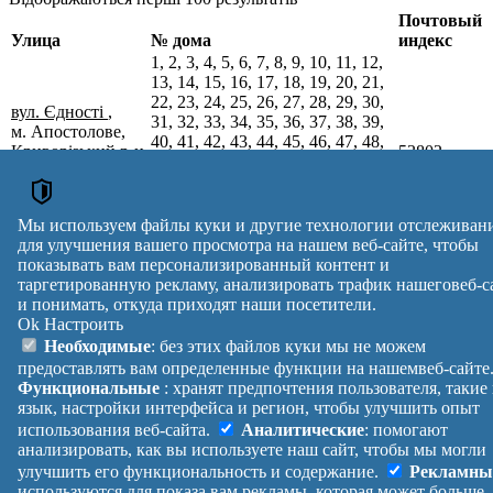
Почтовый
Улица
№ дома
индекс
1, 2, 3, 4, 5, 6, 7, 8, 9, 10, 11, 12,
13, 14, 15, 16, 17, 18, 19, 20, 21,
22, 23, 24, 25, 26, 27, 28, 29, 30,
вул. Єдності
,
31, 32, 33, 34, 35, 36, 37, 38, 39,
м. Апостолове,
40, 41, 42, 43, 44, 45, 46, 47, 48,
Криворізький р-н,
53802
49, 50, 51, 52, 53, 54, 55, 56, 57,
Дніпропетровська
58, 59, 60, 61, 62, 63, 64, 65, 66,
обл.
67, 68, 69, 70, 71, 72, 73, 74, 75,
76, 77, 78, 79, 80, 81, 82, 83, 84,
Мы используем файлы куки и другие технологии отслеживан
85, 87, 89, 91, 93, 95, 97
для улучшения вашего просмотра на нашем веб-сайте, чтобы
Почтовые индексы Украины. Обновлено : 27-07-2026.
показывать вам персонализированный контент и
Вулиця
№ будинків
Індекс
таргетированную рекламу, анализировать трафик нашеговеб-с
и понимать, откуда приходят наши посетители.
reklama
Ok
Настроить
Правила
Политика
Обратная
Необходимые
: без этих файлов куки мы не можем
Помощь
конфиденциальности
связь
предоставлять вам определенные функции на нашемвеб-сайте
Платные
Манифест
Украина
Функциональные
: хранят предпочтения пользователя, такие
услуги
О проекте
Вход
|
язык, настройки интерфейса и регион, чтобы улучшить опыт
Выход
использования веб-сайта.
Аналитические
: помогают
анализировать, как вы используете наш сайт, чтобы мы могли
улучшить его функциональность и содержание.
Рекламны
используются для показа вам рекламы, которая может больше