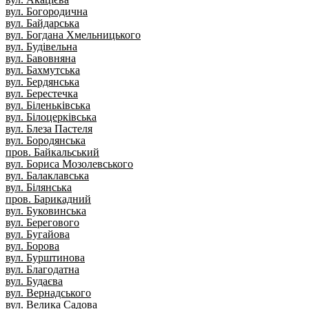
вул. Богородична
вул. Байдарська
вул. Богдана Хмельницького
вул. Будівельна
вул. Бавовняна
вул. Бахмутська
вул. Бердянська
вул. Берестечка
вул. Біленьківська
вул. Білоцерківська
вул. Блеза Пастеля
вул. Бородянська
пров. Байкальський
вул. Бориса Мозолевського
вул. Балаклавська
вул. Білянська
пров. Барикадний
вул. Буковинська
вул. Берегового
вул. Бугайова
вул. Борова
вул. Бурштинова
вул. Благодатна
вул. Будаєва
вул. Вернадського
вул. Велика Садова