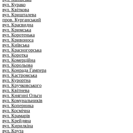
вул. Курако
вул. Квіткова
вул. Кришталева
пров. Курганський
вул. Краєвидна
вул. Кримська
вул. Коротенька
вул. Кривоноса
вул. Київська
вул. Красногорська
вул. Коротка
вул. Комерційна
вул. Корольова
вул. Конрада Гампера
вул. Кастромська
вул. Курортна
вул. Кручковського
вул. Квітнева
вул. Княгині Ольги
вул. Комунальників
вул. Коперника
вул. Космічна
вул. Крамарів
вул. Крейдяна
вул. Кирилкіна
вул. Крута