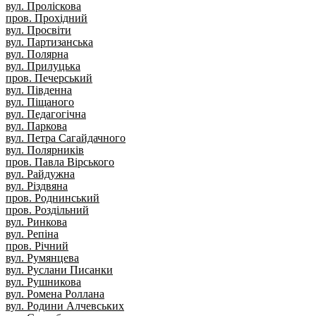
вул. Проліскова
пров. Прохідний
вул. Просвіти
вул. Партизанська
вул. Полярна
вул. Прилуцька
пров. Печерський
вул. Південна
вул. Піщаного
вул. Педагогічна
вул. Паркова
вул. Петра Сагайдачного
вул. Полярників
пров. Павла Вірського
вул. Райдужна
вул. Різдвяна
пров. Роднинський
пров. Роздільний
вул. Ринкова
вул. Репіна
пров. Річний
вул. Румянцева
вул. Руслани Писанки
вул. Рушникова
вул. Ромена Роллана
вул. Родини Алчевських