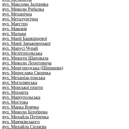
вул. Максима Залізняка
вул. Миколи Рибалка
вул. Механічна
вул. Металургічна
вул. Маестро
вул. Маковія
вул. Мальви
вул. Марії Башкірцевої
вул. Марії Заньковецької
вул. Марусі Чурай
вул. Мелітопольська
вул. Микити Шаповала
вул. Миколи Леонтовича
вул. Миргородська (Ширшова)
вул. Мирослава Скорика
вул. Механіза-торська
вул. Могилянська
вул. Морської піхоти
вул. Моцарта
вул. Маріупольська
вул. Мостова
вул. Марка Вовчка
вул. Миколи Білоброва
вул. Михайла Петренка
вул. Маячківського
вул. Михайла Силаєва