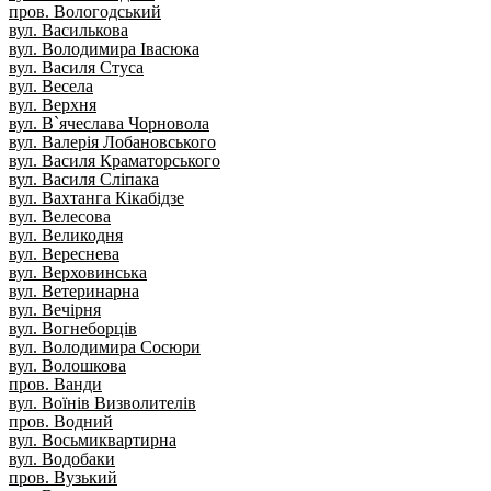
пров. Вологодський
вул. Василькова
вул. Володимира Івасюка
вул. Василя Стуса
вул. Весела
вул. Верхня
вул. В`ячеслава Чорновола
вул. Валерія Лобановського
вул. Василя Краматорського
вул. Василя Сліпака
вул. Вахтанга Кікабідзе
вул. Велесова
вул. Великодня
вул. Вереснева
вул. Верховинська
вул. Ветеринарна
вул. Вечірня
вул. Вогнеборців
вул. Володимира Сосюри
вул. Волошкова
пров. Ванди
вул. Воїнів Визволителів
пров. Водний
вул. Восьмиквартирна
вул. Водобаки
пров. Вузький