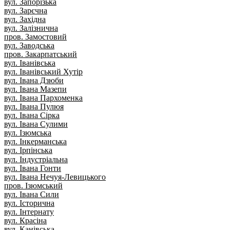
вул. Запорізька
вул. Зарєчна
вул. Західна
вул. Залізнична
пров. Замостовий
вул. Заводська
пров. Закарпатський
вул. Іванівська
вул. Іванівський Хутір
вул. Івана Дзюби
вул. Івана Мазепи
вул. Івана Пархоменка
вул. Івана Пулюя
вул. Івана Сірка
вул. Івана Сулими
вул. Ізюмська
вул. Інкерманська
вул. Ірпінська
вул. Індустріальна
вул. Івана Гонти
вул. Івана Нечуя-Левицького
пров. Ізюмський
вул. Івана Сили
вул. Історична
вул. Інтернату
вул. Красіна
вул. Канівська