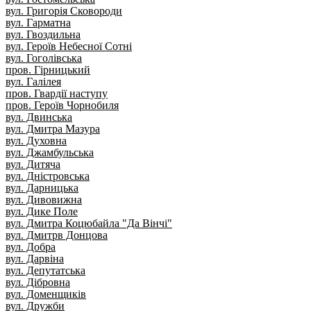
вул. Григорія Сковороди
вул. Гарматна
вул. Гвоздильна
вул. Героїв Небесної Сотні
вул. Гоголівська
пров. Гірницький
вул. Галілея
пров. Гвардії наступу
пров. Героїв Чорнобиля
вул. Двинська
вул. Дмитра Мазура
вул. Духовна
вул. Джамбульська
вул. Дитяча
вул. Дністровська
вул. Дарницька
вул. Дивовижна
вул. Дике Поле
вул. Дмитра Коцюбайла "Да Вінчі"
вул. Дмитрв Донцова
вул. Добра
вул. Дарвіна
вул. Депутатська
вул. Дібровна
вул. Доменщиків
вул. Дружби