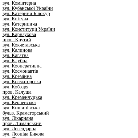
вул. Комінтерна
вул. Кубанської України
вул. Катерини Білокур
вул. Квітуча
вул. Катеринича
вул. Конституції України
вул. Карнаухова
пров. Крутий
вул. Кокчетавська
вул. Калинова
вул. Кагатна
вул. Клубна
вул. Кооперативна
вул. Космонавтів
вул. Кремінна
вул. Краматорська
вул. Кобзаря
пров. Калуша
вул. Кременчуцька
вул. Керченська
вул. Кишинівська
бульв. Краматорський
вул. Лікарняна
пров. Лиманський
вул. Легендарна
вул. Леоніда Бикова