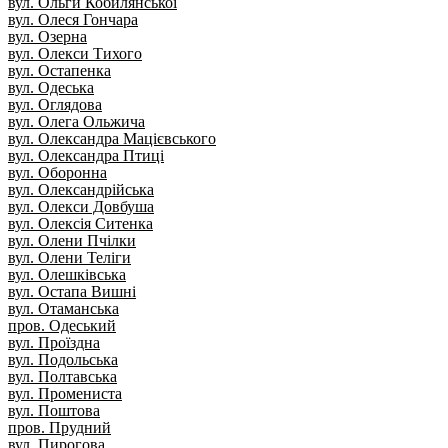
вул. Ольги Кобилянської
вул. Олеся Гончара
вул. Озерна
вул. Олекси Тихого
вул. Остапенка
вул. Одеська
вул. Оглядова
вул. Олега Ольжича
вул. Олександра Мацієвського
вул. Олександра Птиці
вул. Оборонна
вул. Олександрійська
вул. Олекси Довбуша
вул. Олексія Ситенка
вул. Олени Пчілки
вул. Олени Теліги
вул. Олешківська
вул. Остапа Вишні
вул. Отаманська
пров. Одеський
вул. Проїздна
вул. Подольська
вул. Полтавська
вул. Промениста
вул. Поштова
пров. Прудний
вул. Пирогова