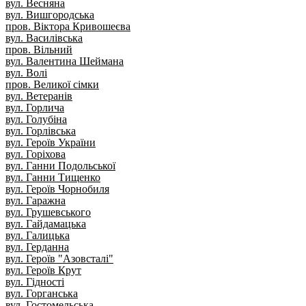
вул. Весняна
вул. Вишгородська
пров. Віктора Кривошеєва
вул. Василівська
пров. Вільний
вул. Валентина Шеймана
вул. Волі
пров. Великої сімки
вул. Ветеранів
вул. Горлича
вул. Голубіна
вул. Горлівська
вул. Героїв України
вул. Горіхова
вул. Ганни Подольської
вул. Ганни Тищенко
вул. Героїв Чорнобиля
вул. Гаражна
вул. Грушевського
вул. Гайдамацька
вул. Галицька
вул. Герданна
вул. Героїв "Азовсталі"
вул. Героїв Крут
вул. Гідності
вул. Горганська
вул. Гостомельська