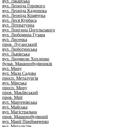
вул. Лікарська
вул. Леоніда Горового
вул. Леоніда Каденюка
вул. Леоніда Кравчука
вул. Леся Курбаса
вул. Літературна
вул. Лонгина Цегельського
вул. Любомира Гузара
вул. Лисенка
пров. Луганський
вул. Люботинська
вул. Львівська
вул. Людмили Хохленко
бульв. Машинобудівників
вул. Миру
вул. Мала Садова
просп. Металургів
вул. Мінська
просп. Миру
пров. Макіївський
пров. Мрії
вул. Мартенівська
вул. Майська
вул. Магістральна
пров. Машинобудівний
вул. Марії Приймаченко
вул. Металістів