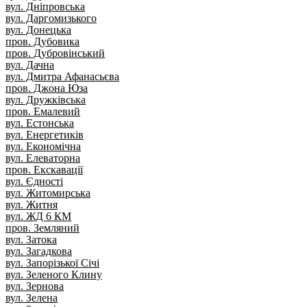
вул. Дніпровська
вул. Даргомизького
вул. Донецька
пров. Дубовика
пров. Дубровінський
вул. Дачна
вул. Дмитра Афанасьєва
пров. Джона Юза
вул. Дружківська
пров. Емалевий
вул. Естонська
вул. Енергетиків
вул. Економічна
вул. Елеваторна
пров. Екскавації
вул. Єдності
вул. Житомирська
вул. Житня
вул. ЖД 6 КМ
пров. Земляний
вул. Затока
вул. Загадкова
вул. Запорізької Січі
вул. Зеленого Клину
вул. Зернова
вул. Зелена