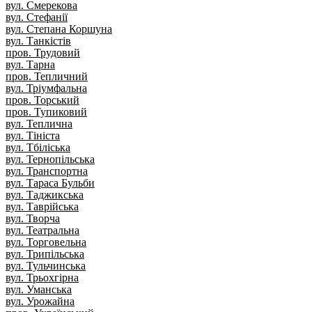
вул. Смерекова
вул. Стефанії
вул. Степана Коршуна
вул. Танкістів
пров. Трудовий
вул. Тарна
пров. Тепличний
вул. Тріумфальна
пров. Торський
пров. Тупиковий
вул. Теплична
вул. Тініста
вул. Тбіліська
вул. Тернопільська
вул. Транспортна
вул. Тараса Бульби
вул. Таджикська
вул. Таврійська
вул. Творча
вул. Театральна
вул. Торговельна
вул. Трипільська
вул. Тульчинська
вул. Трьохгірна
вул. Уманська
вул. Урожайна