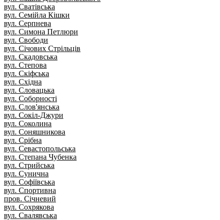
вул. Сватівська
вул. Семійла Кішки
вул. Серпнева
вул. Симона Петлюри
вул. Свободи
вул. Січових Стрільців
вул. Скадовська
вул. Степова
вул. Скіфська
вул. Східна
вул. Словацька
вул. Соборності
вул. Слов'янська
вул. Сокіл-Джури
вул. Соколина
вул. Соняшникова
вул. Срібна
вул. Севастопольська
вул. Степана Чубенка
вул. Стрийська
вул. Сунична
вул. Софіївська
вул. Спортивна
пров. Січневий
вул. Сохрякова
вул. Свалявська