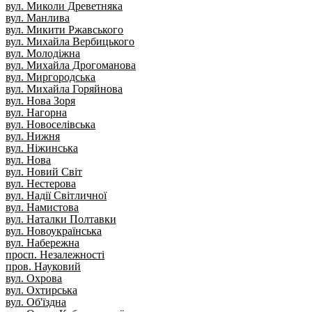
вул. Миколи Древетняка
вул. Манлива
вул. Микити Ржавського
вул. Михайла Вербицького
вул. Молодіжна
вул. Михайла Дрогоманова
вул. Миргородська
вул. Михайла Горяйнова
вул. Нова Зоря
вул. Нагорна
вул. Новоселівська
вул. Нижня
вул. Ніжинська
вул. Нова
вул. Новий Світ
вул. Нестерова
вул. Надії Світличної
вул. Намистова
вул. Наталки Полтавки
вул. Новоукраїнська
вул. Набережна
просп. Незалежності
пров. Науковий
вул. Охрова
вул. Охтирська
вул. Об'їздна