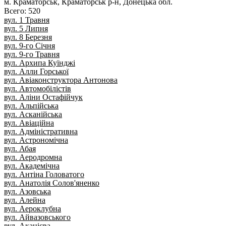
м. Краматорськ
, Краматорськ р-н, Донецька обл.
Всего: 520
вул. 1 Травня
вул. 5 Липня
вул. 8 Березня
вул. 9-го Січня
вул. 9-го Травня
вул. Архипа Куїнджі
вул. Алли Горської
вул. Авіаконструктора Антонова
вул. Автомобілістів
вул. Аліни Остафійчук
вул. Альпійська
вул. Асканійська
вул. Авіаційна
вул. Адміністративна
вул. Астрономічна
вул. Абая
вул. Аеродромна
вул. Академічна
вул. Антіна Головатого
вул. Анатолія Солов'яненко
вул. Азовська
вул. Алейна
вул. Аероклубна
вул. Айвазовського
вул. Акацієва