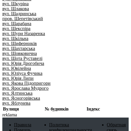
вул. Шкуріна
вул. Шлакова
вул. Шадринська
пров. Шепетівський
вул. Шарабана
вул. Шекспіра
вул. Шури Назаренка
вул. Шкільна
вул. Шиферників
вул. Шахтарська
вул. Шовковична
вул. Шота Руставелі
вул. Юрія Дрогобича
вул. Ювілейна
вул. Юліуса Фучика
вул. Юрія Липи
вул. Якова Підопригори
вул. Ярослава Мудрого
вул. Ялтинська
вул. Ясногорівська
вул. Яблунева
Вулиця
№ будинків
Індекс
reklama
Правила
Политика
Обратная
Помощь
конфиденциальности
связь