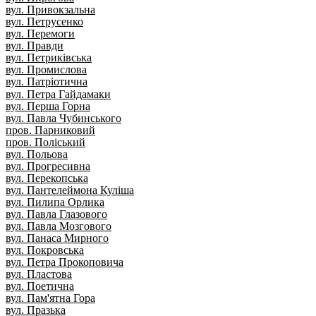
вул. Привокзальна
вул. Петрусенко
вул. Перемоги
вул. Правди
вул. Петриківська
вул. Промислова
вул. Патріотична
вул. Петра Гайдамаки
вул. Перша Горна
вул. Павла Чубинського
пров. Парниковий
пров. Поліський
вул. Польова
вул. Прогресивна
вул. Перекопська
вул. Пантелеймона Куліша
вул. Пилипа Орлика
вул. Павла Глазового
вул. Павла Мозгового
вул. Панаса Мирного
вул. Покровська
вул. Петра Прокоповича
вул. Пластова
вул. Поетична
вул. Пам'ятна Гора
вул. Празька