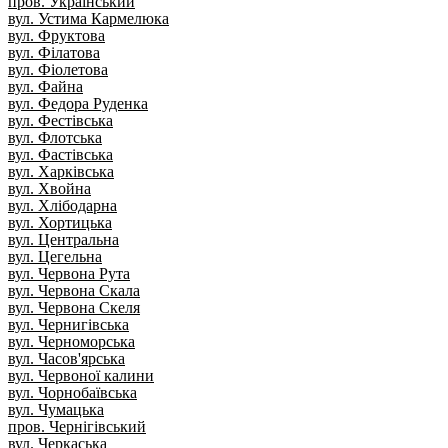
пров. Український
вул. Устима Кармелюка
вул. Фруктова
вул. Філатова
вул. Фіолетова
вул. Файна
вул. Федора Руденка
вул. Фестівська
вул. Флотська
вул. Фастівська
вул. Харківська
вул. Хвойна
вул. Хлібодарна
вул. Хортицька
вул. Центральна
вул. Цегельна
вул. Червона Рута
вул. Червона Скала
вул. Червона Скеля
вул. Чернигівська
вул. Черноморська
вул. Часов'ярська
вул. Червоної калини
вул. Чорнобаївська
вул. Чумацька
пров. Чернігівський
вул. Черкаська