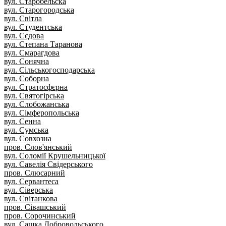
вул. Старобельска
вул. Старогородська
вул. Світла
вул. Студентська
вул. Сєдова
вул. Степана Таранова
вул. Смарагдова
вул. Сонячна
вул. Сільськогосподарська
вул. Соборна
вул. Стратосфєрна
вул. Святогірська
вул. Слобожанська
вул. Сімферопольська
вул. Сенна
вул. Сумська
вул. Совхозна
пров. Слов'янський
вул. Соломії Крушельницької
вул. Савелія Свідерського
пров. Слюсарний
вул. Сервантеса
вул. Сіверська
вул. Світанкова
пров. Сівашський
пров. Сорочинський
вул. Сашка Добровольського