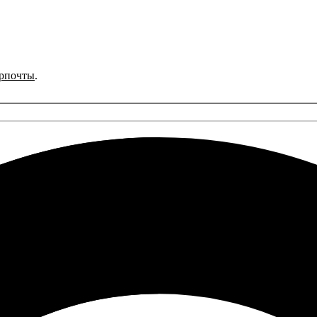
рпочты
.