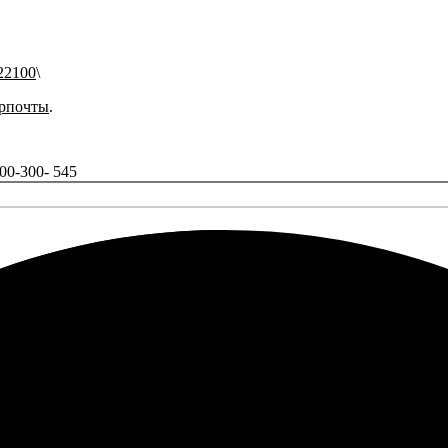
22100
рпочты
.
800-300- 545