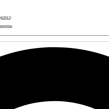
62012
рпочты
.