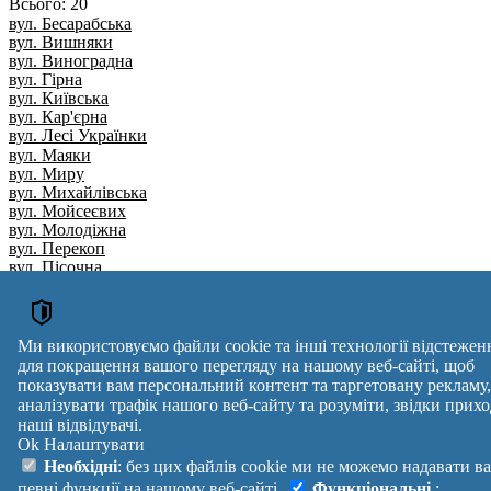
Всього: 20
вул. Бесарабська
вул. Вишняки
вул. Виноградна
вул. Гірна
вул. Київська
вул. Кар'єрна
вул. Лесі Українки
вул. Маяки
вул. Миру
вул. Михайлівська
вул. Мойсеєвих
вул. Молодіжна
вул. Перекоп
вул. Пісочна
вул. Садова
вул. Скалиста
вул. Тіниста
вул. Топора Бориса
Ми використовуємо файли cookie та інші технології відстежен
вул. Центральна
для покращення вашого перегляду на нашому веб-сайті, щоб
вул. Шевченка
показувати вам персональний контент та таргетовану рекламу,
Вулиця
№ будинків
Індекс
аналізувати трафік нашого веб-сайту та розуміти, звідки прихо
reklama
наші відвідувачі.
Ok
Налаштувати
Правила
Політика
Зворотній
Необхідні
: без цих файлів cookie ми не можемо надавати в
Допомога
конфіденційності
зв'язок
певні функції на нашому веб-сайті.
Функціональні
: